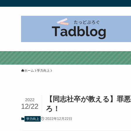
ホーム
学力向上
【同志社卒が教える】罪悪
2022
12/22
ろ！
2022年12月22日
学力向上