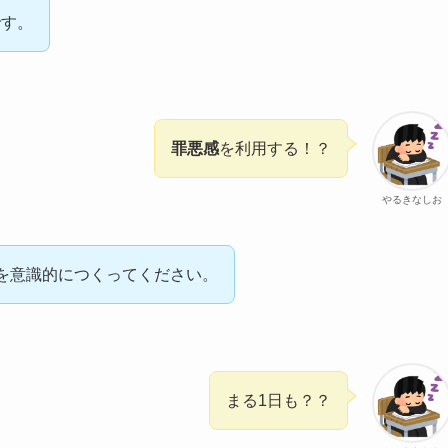
です。
罪悪感
を利用する！？
やるきなしお
を意識的につくってください。
まる1日も？？