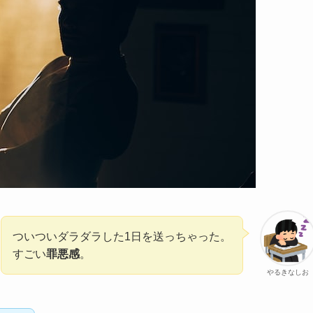
ついついダラダラした1日を送っちゃった。
すごい
罪悪感
。
やるきなしお